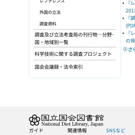
レファレンス
『レ
2013
外国の立法
『調
調査資料
(PDF
『レ
調査及び立法考査局の刊行物―分野･
の背景
国・地域別一覧
さ
科学技術に関する調査プロジェクト
国会会議録・法令索引
ガイド
関連情報
SNSなど