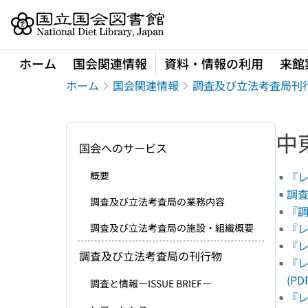
本文へ移動
ホーム
国会関連情報
資料・情報の利用
来館
ホーム
国会関連情報
調査及び立法考査局刊
中
国会へのサービス
概要
『レ
調査資
調査及び立法考査局の業務内容
『調
『レ
調査及び立法考査局の施設・組織概要
『レ
調査及び立法考査局の刊行物
『レ
(PDF
調査と情報―ISSUE BRIEF―
『レ