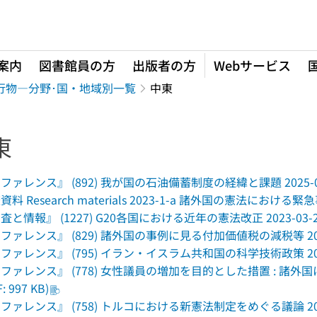
案内
図書館員の方
出版者の方
Webサービス
行物―分野･国・地域別一覧
中東
東
ファレンス』 (892) 我が国の石油備蓄制度の経緯と課題 2025-04 (P
料 Research materials 2023-1-a 諸外国の憲法における緊急事態
査と情報』 (1227) G20各国における近年の憲法改正 2023-03-27 (P
ファレンス』 (829) 諸外国の事例に見る付加価値税の減税等 2020-02
ファレンス』 (795) イラン・イスラム共和国の科学技術政策 2017-04
ファレンス』 (778) 女性議員の増加を目的とした措置 : 諸外国
: 997 KB)
ファレンス』 (758) トルコにおける新憲法制定をめぐる議論 2014-03