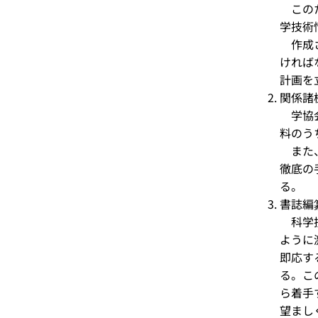
このた
学技術
作成さ
ければ
計画を
関係諸
学協会
料のう
また、
徹底の
る。
書誌編
科学技
ように
即応す
る。こ
ら着手
望まし