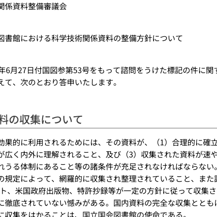
関係資料整備審議会
図書館における科学技術関係資料の整備方針について
年6月27日付国図参第53号をもって諮問をうけた標記の件に
えて、次のとおり答申いたします。
料の収集について
が効果的に利用されるためには、その資料が、（1）合理的に確
が広く内外に理解されること、及び（3）収集された資料が速
れうる体制にあること等の諸条件が充足されなければならない
の規定によって、網羅的に収集され整理されていること、また
ート、米国政府出版物、特許抄録等が一定の方針に従って収集
に徹底されていない憾みがある。国内資料の完全な収集ととも
に収集をはかることは、国立国会図書館の使命である。