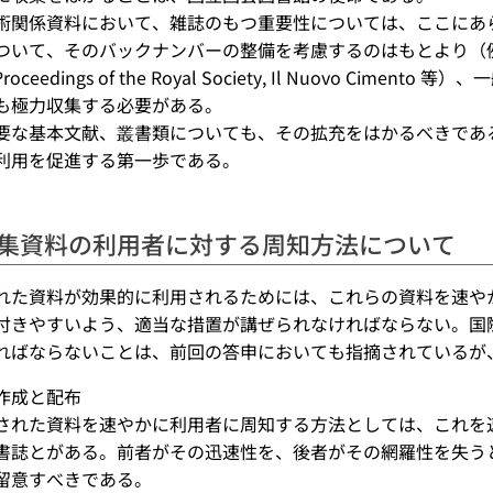
関係資料において、雑誌のもつ重要性については、ここにあ
て、そのバックナンバーの整備を考慮するのはもとより（例えば Philosoph
y, Proceedings of the Royal Society, Il Nuovo
も極力収集する必要がある。
な基本文献、叢書類についても、その拡充をはかるべきであ
利用を促進する第一歩である。
集資料の利用者に対する周知方法について
された資料が効果的に利用されるためには、これらの資料を速
付きやすいよう、適当な措置が講ぜられなければならない。国
ればならないことは、前回の答申においても指摘されているが
作成と配布
れた資料を速やかに利用者に周知する方法としては、これを
書誌とがある。前者がその迅速性を、後者がその網羅性を失う
留意すべきである。