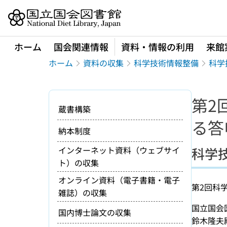
本文へ移動
ホーム
国会関連情報
資料・情報の利用
来館
ホーム
資料の収集
科学技術情報整備
科学
第2
蔵書構築
る答
納本制度
インターネット資料（ウェブサイ
科学
ト）の収集
オンライン資料（電子書籍・電子
第2回科
雑誌）の収集
国立国会
国内博士論文の収集
鈴木隆夫