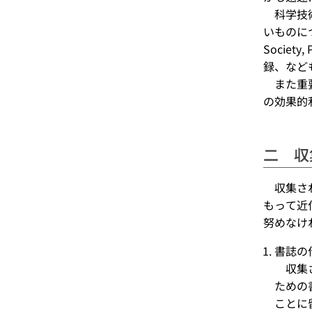
科学技術
いものについ
Societ
録、など
また重要
の効果的
二 収
­ 収集
もって近
努めなけ
書誌の
収集さ
ための
ことに