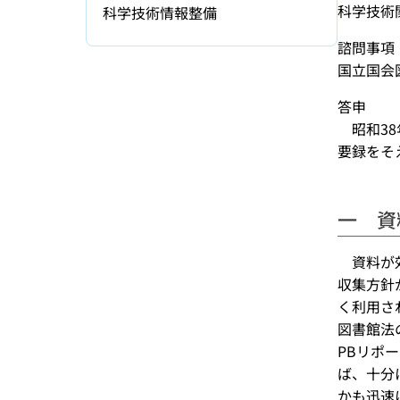
科学技術
科学技術情報整備
諮問事項
国立国会
答申
昭和38
要録をそ
一 資
­ 資料
収集方針
く利用さ
図書館法
PBリポ
ば、十分
かも迅速