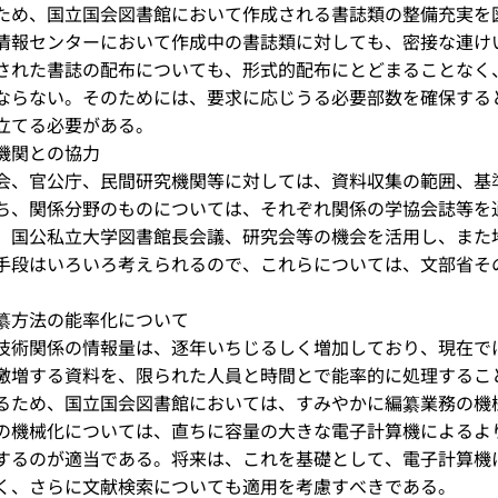
め、国立国会図書館において作成される書誌類の整備充実を
情報センターにおいて作成中の書誌類に対しても、密接な連け
れた書誌の配布についても、形式的配布にとどまることなく
ならない。そのためには、要求に応じうる必要部数を確保する
立てる必要がある。
機関との協力
、官公庁、民間研究機関等に対しては、資料収集の範囲、基
ち、関係分野のものについては、それぞれ関係の学協会誌等を
国公私立大学図書館長会議、研究会等の機会を活用し、また
手段はいろいろ考えられるので、これらについては、文部省そ
纂方法の能率化について
術関係の情報量は、逐年いちじるしく増加しており、現在では
激増する資料を、限られた人員と時間とで能率的に処理するこ
るため、国立国会図書館においては、すみやかに編纂業務の機
の機械化については、直ちに容量の大きな電子計算機によるよ
するのが適当である。将来は、これを基礎として、電子計算機
く、さらに文献検索についても適用を考慮すべきである。