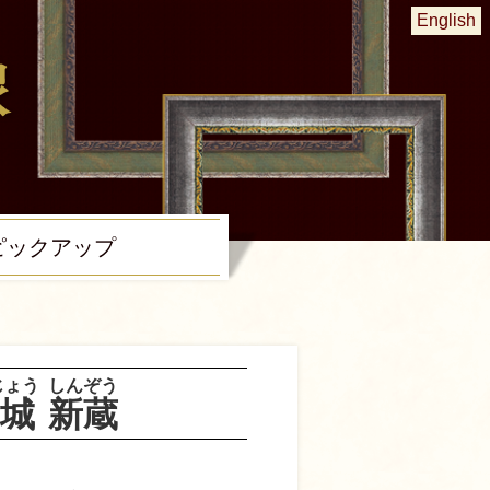
English
ピック
アップ
じょう
しんぞう
城
新蔵