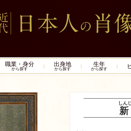
職業・身分
出身地
生年
から探す
から探す
から探す
しん
新