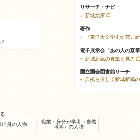
リサーチ・ナビ
新城文庫
著作
『東洋天文学史研究』新
和2
電子展示会「あの人の直筆
新城新蔵の直筆を見る
国立国会図書館サーチ
典拠を通して新城新蔵
る
職業・身分が学者（自然
県出身の人物
科学）の人物