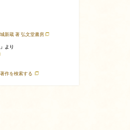
城新蔵 著 弘文堂書房
」より
の著作を検索する