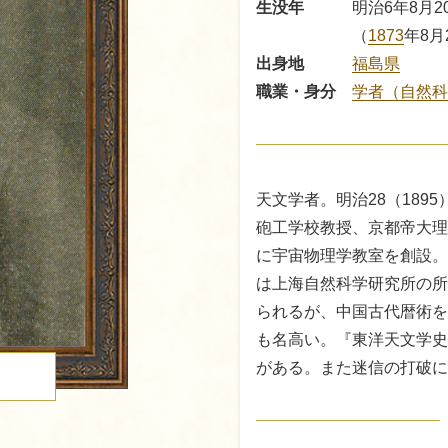
生没年
明治6年8月2
（
1873
年8月
出身地
福島県
職業・身分
学者（自然科
天文学者。明治28（189
砲工学校教授、京都帝大理
に宇宙物理学教室を創設。
は上海自然科学研究所の所
られるが、中国古代暦術を
も名高い。『東洋天文学史
がある。また迷信の打破に
る