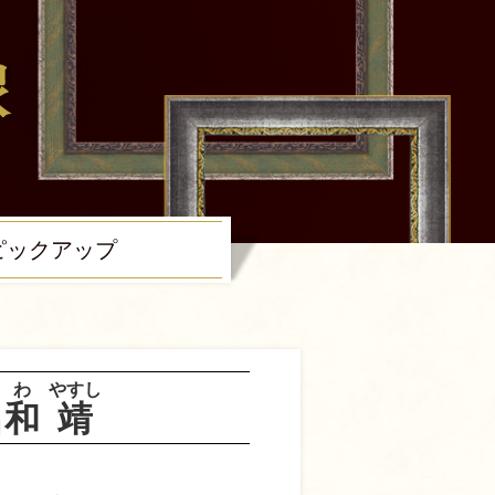
ピック
アップ
なわ
やすし
名和
靖