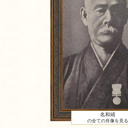
名和靖
の全ての肖像を見