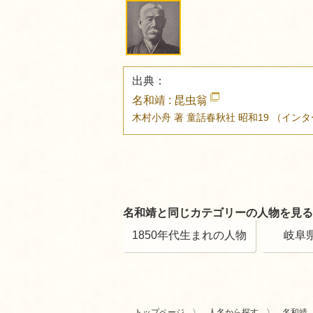
出典：
名和靖 : 昆虫翁
木村小舟 著
童話春秋社
昭和19
（インタ
名和靖と同じカテゴリーの人物を見る
1850年代生まれの人物
岐阜
トップページ
人名から探す
名和靖