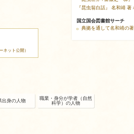
『昆虫翁白話』
名和靖 著
国立国会図書館サーチ
典拠を通して名和靖の
ーネット公開）
職業・身分が学者（自然
県出身の人物
科学）の人物