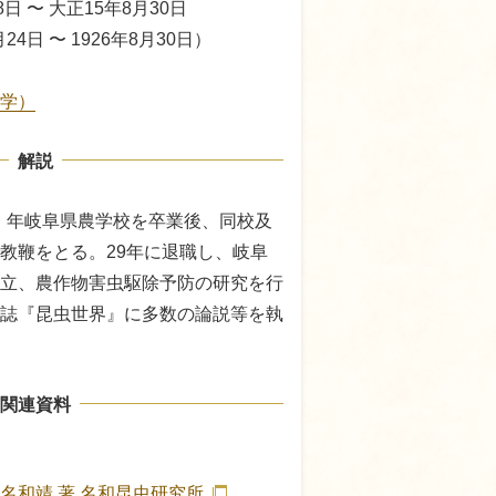
8日 〜 大正15年8月30日
月24日 〜 1926年8月30日）
学）
解説
2）年岐阜県農学校を卒業後、同校及
教鞭をとる。29年に退職し、岐阜
立、農作物害虫駆除予防の研究を行
誌『昆虫世界』に多数の論説等を執
関連資料
名和靖 著
名和昆虫研究所