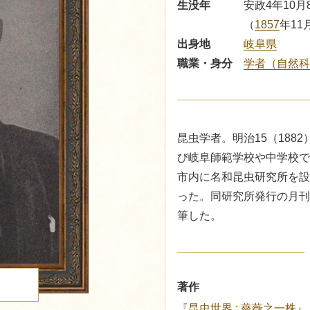
生没年
安政4年10月
（
1857
年11
出身地
岐阜県
職業・身分
学者（自然科
昆虫学者。明治15（188
び岐阜師範学校や中学校で
市内に名和昆虫研究所を設
った。同研究所発行の月刊
筆した。
著作
る
『昆虫世界 : 薔薇之一株』