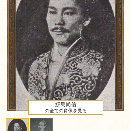
鮫島尚信
の全ての肖像を見る