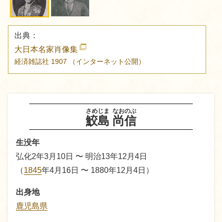
出典：
大日本名家肖像集
経済雑誌社
1907
（インターネット公開）
さめじま
なおのぶ
鮫島
尚信
生没年
弘化2年3月10日 〜 明治13年12月4日
（
1845
年4月16日 〜 1880年12月4日）
出身地
鹿児島県