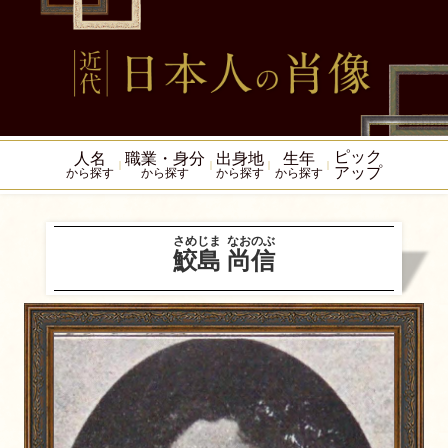
ピック
人名
職業・身分
出身地
生年
アップ
から探す
から探す
から探す
から探す
さめじま
なおのぶ
鮫島
尚信