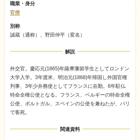
職業・身分
官僚
別称
誠蔵（通称）、野田仲平（変名）
解説
外交官。慶応元(1865)年薩摩藩留学生としてロンドン
大学入学。3年渡米、明治元(1868)年帰国し外国官権
判事、3年少弁務使としてフランスに在勤。6年駐仏
特命全権公使となる。フランス、ベルギーの特命全権
公使、ポルトガル、スペインの公使を兼ねたが、パリ
で客死。
関連資料