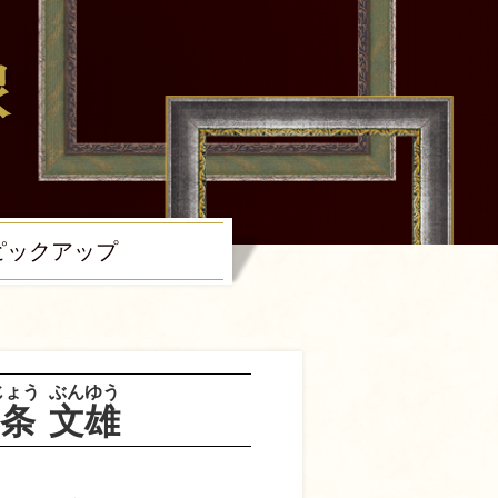
ピック
アップ
じょう
ぶんゆう
条
文雄