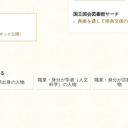
国立国会図書館サーチ
典拠を通して南条文雄
ネット公開）
る
職業・身分が学者（人文
職業・身分が宗
県出身の人物
科学）の人物
物