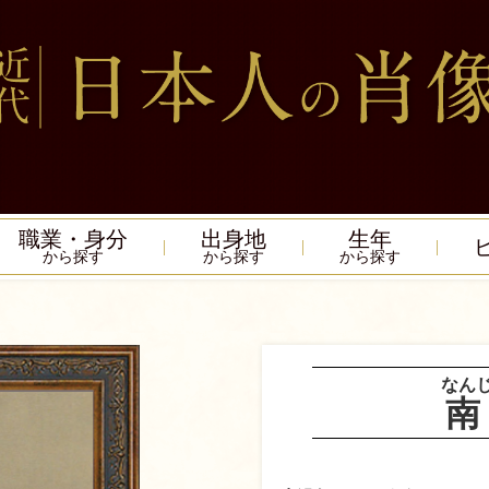
職業・身分
出身地
生年
から探す
から探す
から探す
なん
南