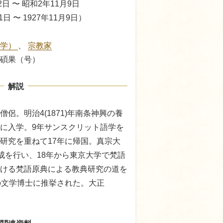
2日 〜 昭和2年11月9日
1日 〜 1927年11月9日）
科学）
、
宗教家
碩果（号）
解説
侶。明治4(1871)年南条神興の養
に入学。9年サンスクリット語学を
研究を重ねて17年に帰国。真宗大
育成を行い、18年から東京大学で梵語
ける梵語原典による教典研究の道を
の文学博士に推挙された。大正
。