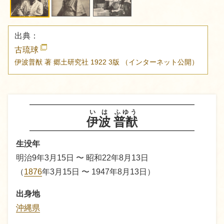
出典：
古琉球
伊波普猷 著
郷土研究社
1922 3版
（インターネット公開）
いは
ふゆう
伊波
普猷
生没年
明治9年3月15日 〜 昭和22年8月13日
（
1876
年3月15日 〜 1947年8月13日）
出身地
沖縄県