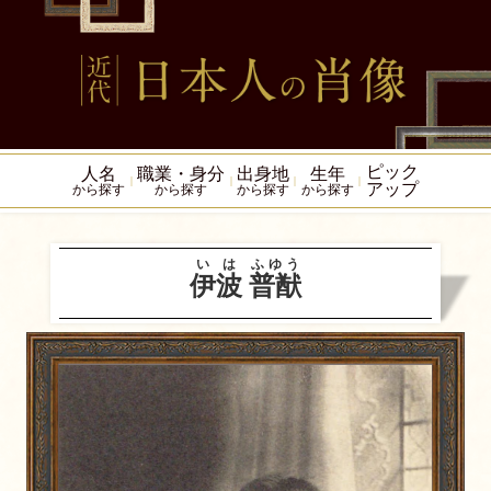
ピック
人名
職業・身分
出身地
生年
アップ
から探す
から探す
から探す
から探す
いは
ふゆう
伊波
普猷