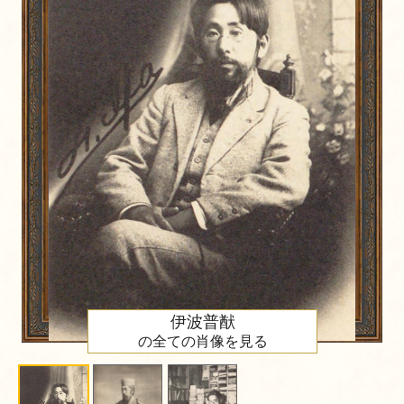
伊波普猷
の全ての肖像を見る