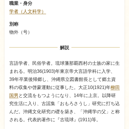
職業・身分
学者（人文科学）
別称
物外（号）
解説
言語学者、民俗学者。琉球藩那覇西村の士族の家に生
まれる。明治36(1903)年東京帝大言語学科に入学、
39年卒業後帰郷し、沖縄県立図書館長として郷土資
料の収集や啓蒙運動に従事した。大正10(1921)年
柳田
国男
と交流をもつようになり、14年に上京。以降研
究生活に入り、古謡集「おもろさうし」研究に打ち込
んだ。沖縄文化研究の礎を築き、「沖縄学の父」と称
される。代表的著作に『古琉球』(1911)等。