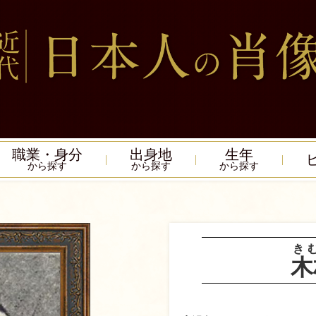
職業・身分
出身地
生年
から探す
から探す
から探す
き
木