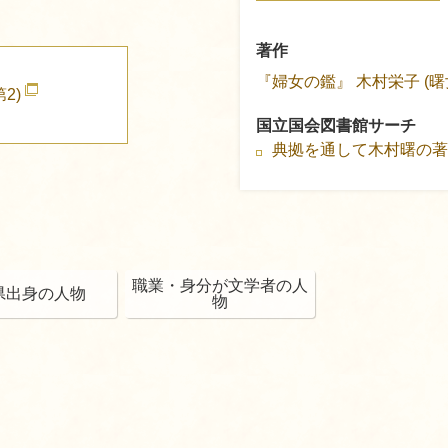
著作
『婦女の鑑』
木村栄子 (曙
2)
国立国会図書館サーチ
典拠を通して木村曙の
職業・身分が文学者の人
県出身の人物
物