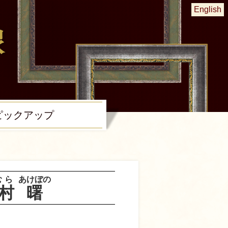
English
ピック
アップ
むら
あけぼの
村
曙