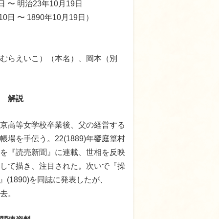
日 〜 明治23年10月19日
10日 〜 1890年10月19日）
むらえいこ）（本名）、岡本（別
解説
)年東京高等女学校卒業後、父の経営する
場を手伝う。22(1889)年饗庭篁村
を『読売新聞』に連載、世相を反映
して描き、注目された。次いで『操
松』(1890)を同誌に発表したが、
死去。