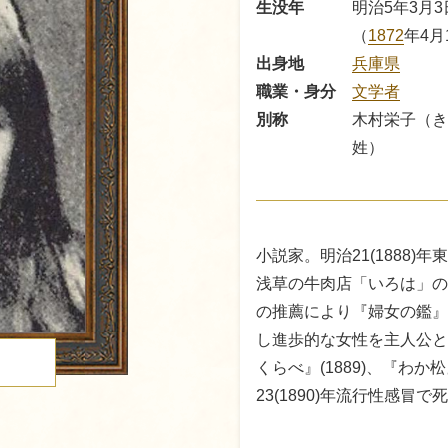
生没年
明治5年3月3
（
1872
年4月
出身地
兵庫県
職業・身分
文学者
別称
木村栄子（き
姓）
小説家。明治21(1888
浅草の牛肉店「いろは」の帳
の推薦により『婦女の鑑』
し進歩的な女性を主人公と
くらべ』(1889)、『わか
る
23(1890)年流行性感冒で