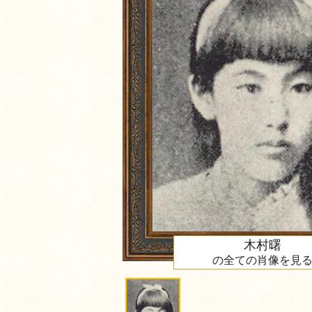
木村曙
の全ての肖像を見