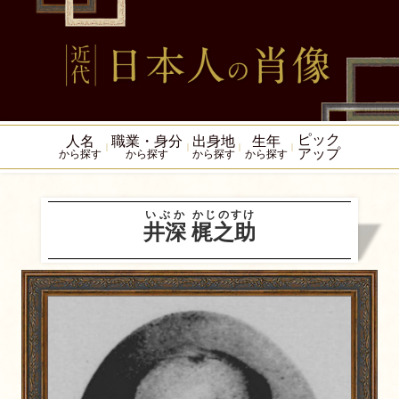
ピック
人名
職業・身分
出身地
生年
アップ
から探す
から探す
から探す
から探す
いぶか
かじのすけ
井深
梶之助