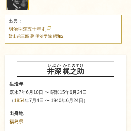
出典：
明治学院五十年史
鷲山弟三郎 著
明治学院
昭和2
いぶか
かじのすけ
井深
梶之助
生没年
嘉永7年6月10日 〜 昭和15年6月24日
（
1854
年7月4日 〜 1940年6月24日）
出身地
福島県