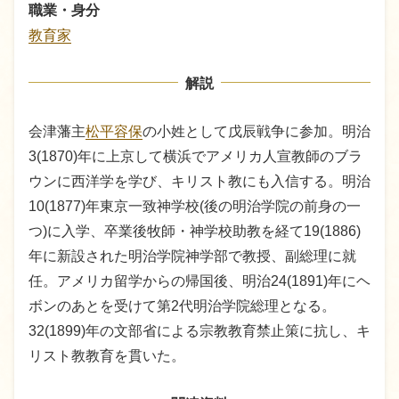
職業・身分
教育家
解説
会津藩主
松平容保
の小姓として戊辰戦争に参加。明治
3(1870)年に上京して横浜でアメリカ人宣教師のブラ
ウンに西洋学を学び、キリスト教にも入信する。明治
10(1877)年東京一致神学校(後の明治学院の前身の一
つ)に入学、卒業後牧師・神学校助教を経て19(1886)
年に新設された明治学院神学部で教授、副総理に就
任。アメリカ留学からの帰国後、明治24(1891)年にヘ
ボンのあとを受けて第2代明治学院総理となる。
32(1899)年の文部省による宗教教育禁止策に抗し、キ
リスト教教育を貫いた。