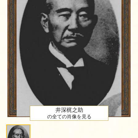
井深梶之助
の全ての肖像を見る