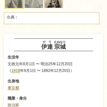
出典：
だて
むねなり
伊達
宗城
生没年
文政元年8月1日 〜 明治25年12月20日
（
1818
年9月1日 〜 1892年12月20日）
出身地
東京都
職業・身分
政治家