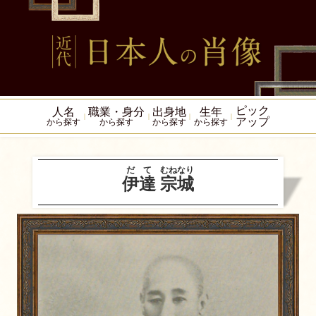
ピック
人名
職業・身分
出身地
生年
アップ
から探す
から探す
から探す
から探す
だて
むねなり
伊達
宗城