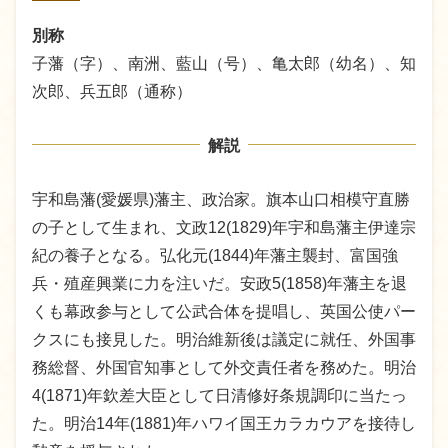
別称
子藩（字）、南洲、藍山（号）、亀太郎（幼名）、知
次郎、兵五郎（通称）
解説
宇和島藩(愛媛県)藩主、政治家。旗本山口相模守直勝
の子として生まれ、文政12(1829)年宇和島藩主伊達宗
紀の養子となる。弘化元(1844)年藩主襲封、富国強
兵・殖産興業に力を注いだ。安政5(1858)年藩主を退
くも幕政参与として公武合体を提唱し、英国公使パー
クスにも接見した。明治維新後は議定に就任、外国事
務総督、外国官知事として外交責任者を務めた。明治
4(1871)年欽差大臣として日清修好条規調印に当たっ
た。明治14年(1881)年ハワイ国王カラカウアを接待し