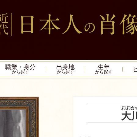
職業・身分
出身地
生年
から探す
から探す
から探す
おおか
大