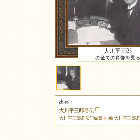
大川平三郎
の全ての肖像を見
出典：
大川平三郎君伝
大川平三郎君伝記編纂会 編
大川平三郎