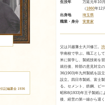
生没年
万延元年10月
（
1860
年12
出身地
埼玉県
職業・身分
実業家
る
父は川越藩士大川修三。
渋
学南校で学ぶ。職工として
米に留学し、製紙技術を習
就任後、幹部の意見対立の
36(1903)年九州製紙
設立。四日市製紙、富士製
る。セメント、鉄鋼、ビー
君伝記編纂会
1936
昭和8(1933)年王子製
後、経営の第一線から退く