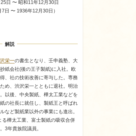
25日 〜 昭和11年12月30日
月7日 〜 1936年12月30日）
解説
沢栄一
の書生となり、壬申義塾、大
抄紙会社(後の王子製紙)に入社。欧
得、社の技術改善に寄与した。専務
ため、渋沢栄一とともに退社。明治
を設立。以後、中央製紙、樺太工業などを
紙の社長に就任し、製紙王と呼ばれ
ルなど製紙業以外の事業にも進出。
紙による樺太工業、富士製紙の吸収合併
。3年貴族院議員。