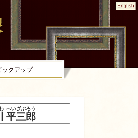
English
ピック
アップ
わ
へいざぶろう
川
平三郎