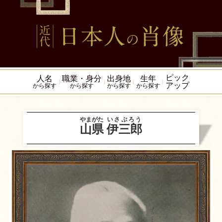
ピック
人名
職業・身分
出身地
生年
アップ
から探す
から探す
から探す
から探す
やまがた
いさぶろう
山県
伊三郎