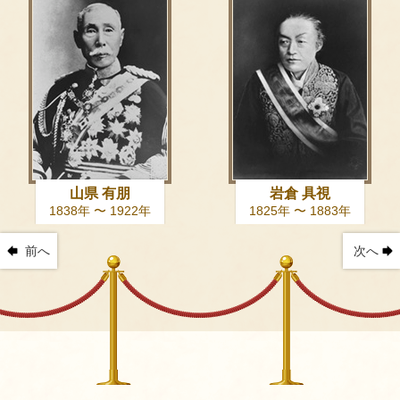
山県 有朋
岩倉 具視
1838年 〜 1922年
1825年 〜 1883年
前へ
次へ