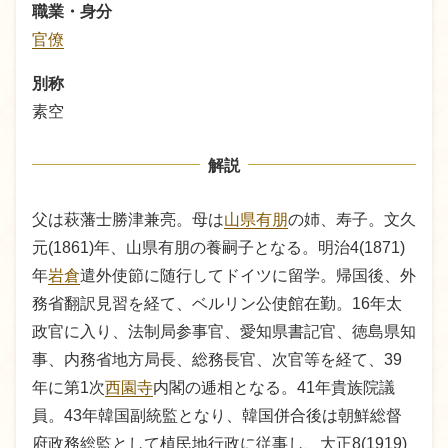
職業・身分
官僚
別称
素空
解説
父は萩藩士勝津兼亮。母は
山県有朋
の姉、寿子。文久
元(1861)年、山県有朋の養嗣子となる。明治4(1871)
年
岩倉
遣外使節に随行してドイツに留学。帰国後、外
務省翻訳見習を経て、ベルリン公使館在勤。16年太
政官に入り、法制局参事官、愛知県書記官、徳島県知
事、内務省地方局長、総務長官、次官等を経て、39
年に第1次
西園寺
内閣の逓相となる。41年貴族院議
員。43年韓国副統監となり、韓国併合後は朝鮮総督
府政務総監として植民地行政に従事し、大正8(1919)