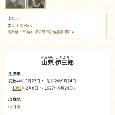
出典：
素空山県公伝
徳富猪一郎 編
山県公爵伝記編纂会
昭和4
やまがた
いさぶろう
山県
伊三郎
生没年
安政4年12月23日 〜 昭和2年9月24日
（
1858
年2月6日 〜 1927年9月24日）
出身地
山口県