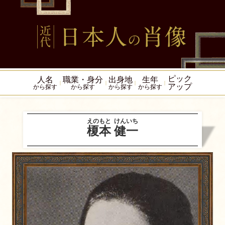
ピック
人名
職業・身分
出身地
生年
アップ
から探す
から探す
から探す
から探す
えのもと
けんいち
榎本
健一