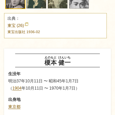
出典：
東宝 (26)
東宝出版社
1936-02
えのもと
けんいち
榎本
健一
生没年
明治37年10月11日 〜 昭和45年1月7日
（
1904
年10月11日 〜 1970年1月7日）
出身地
東京都