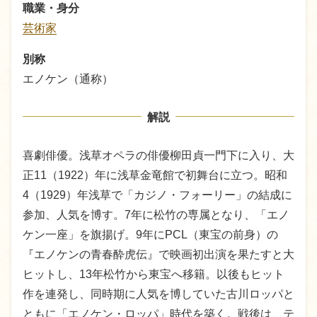
職業・身分
芸術家
別称
エノケン（通称）
解説
喜劇俳優。浅草オペラの俳優柳田貞一門下に入り、大
正11（1922）年に浅草金竜館で初舞台に立つ。昭和
4（1929）年浅草で「カジノ・フォーリー」の結成に
参加、人気を博す。7年に松竹の専属となり、「エノ
ケン一座」を旗揚げ。9年にPCL（東宝の前身）の
『エノケンの青春酔虎伝』で映画初出演を果たすと大
ヒットし、13年松竹から東宝へ移籍。以後もヒット
作を連発し、同時期に人気を博していた古川ロッパと
ともに「エノケン・ロッパ」時代を築く。戦後は、テ