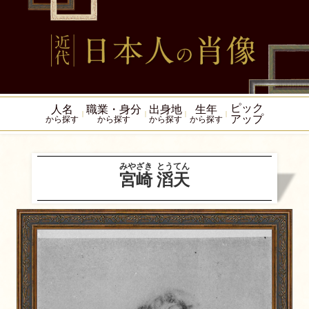
ピック
人名
職業・身分
出身地
生年
アップ
から探す
から探す
から探す
から探す
みやざき
とうてん
宮崎
滔天