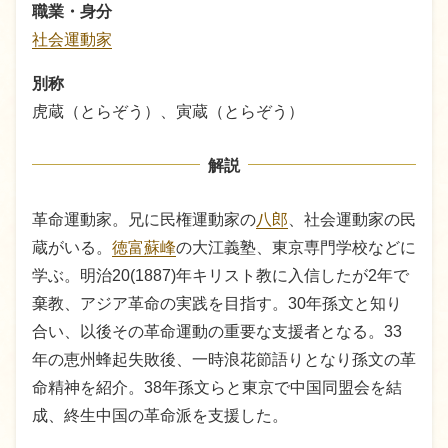
職業・身分
社会運動家
別称
虎蔵（とらぞう）、寅蔵（とらぞう）
解説
革命運動家。兄に民権運動家の
八郎
、社会運動家の民
蔵がいる。
徳富蘇峰
の大江義塾、東京専門学校などに
学ぶ。明治20(1887)年キリスト教に入信したが2年で
棄教、アジア革命の実践を目指す。30年孫文と知り
合い、以後その革命運動の重要な支援者となる。33
年の恵州蜂起失敗後、一時浪花節語りとなり孫文の革
命精神を紹介。38年孫文らと東京で中国同盟会を結
成、終生中国の革命派を支援した。