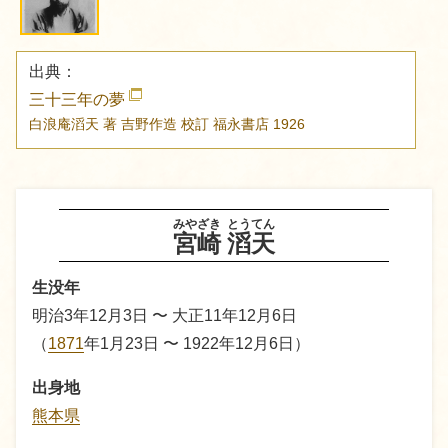
出典：
三十三年の夢
白浪庵滔天 著
吉野作造 校訂
福永書店
1926
みやざき
とうてん
宮崎
滔天
生没年
明治3年12月3日 〜 大正11年12月6日
（
1871
年1月23日 〜 1922年12月6日）
出身地
熊本県