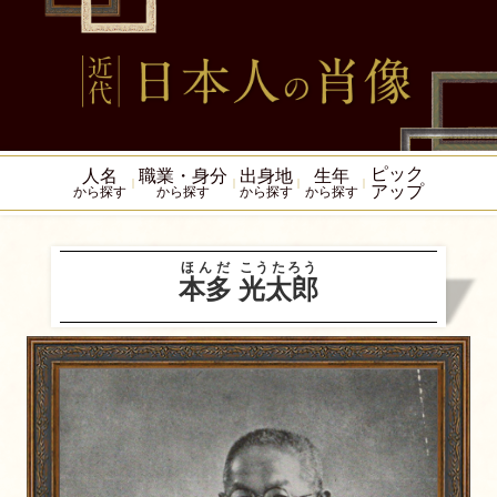
ピック
人名
職業・身分
出身地
生年
アップ
から探す
から探す
から探す
から探す
ほんだ
こうたろう
本多
光太郎