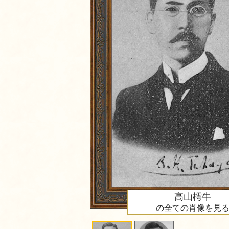
高山樗牛
の全ての肖像を見