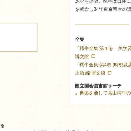
足説を提唱。晩年は日蓮に
を断念し34年東京帝大の
全集
『樗牛全集 第１巻 美学
博文館
『樗牛全集 第4巻 (時勢及
正治 編
博文館
国立国会図書館サーチ
典拠を通して高山樗牛
る