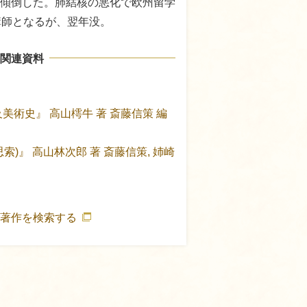
傾倒した。肺結核の悪化で欧州留学
講師となるが、翌年没。
関連資料
及美術史』
高山樗牛 著
斎藤信策 編
思索)』
高山林次郎 著
斎藤信策, 姉崎
の著作を検索する