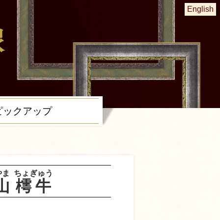
English
ピック
アップ
やま
ちょぎゅう
山
樗牛