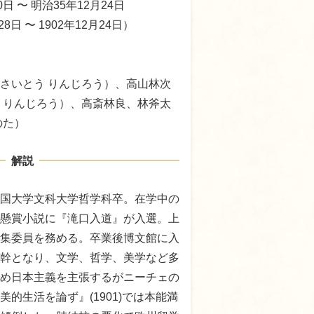
日 〜 明治35年12月24日
28日 〜 1902年12月24日）
さいとう りんじろう）、高山林次
 りんじろう）、高斎林良、林斧太
のた）
解説
国大学文科大学哲学科卒。在学中の
新聞の懸賞小説に『滝口入道』が入選。上
集委員を務める。卒業後博文館に入
幹となり、文学、哲学、美学など多
め日本主義を主張するがニーチェの
的生活を論ず』(1901)では本能満