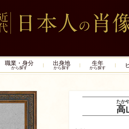
職業・身分
出身地
生年
から探す
から探す
から探す
たか
高