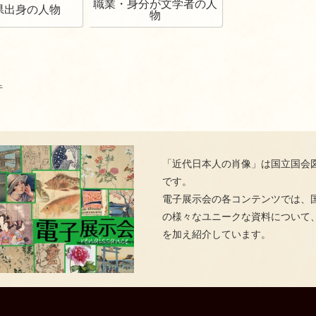
職業・身分が文学者の人
県出身の人物
物
牛
「近代日本人の肖像」は国立国会
です。
電子展示会の各コンテンツでは、
の様々なユニークな資料について
を加え紹介しています。