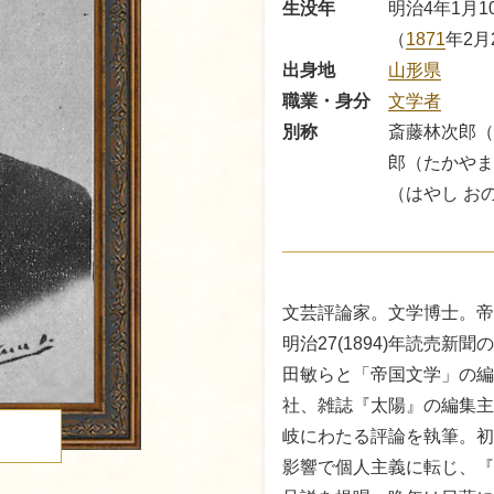
生没年
明治4年1月10
（
1871
年2月
出身地
山形県
職業・身分
文学者
別称
斎藤林次郎（
郎（たかやま
（はやし お
文芸評論家。文学博士。帝
明治27(1894)年読売
田敏らと「帝国文学」の編
社、雑誌『太陽』の編集主
岐にわたる評論を執筆。初
る
影響で個人主義に転じ、『美