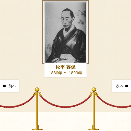
松平 容保
1836年 〜 1893年
前へ
次へ