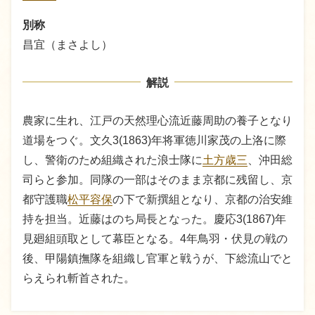
別称
昌宜（まさよし）
解説
農家に生れ、江戸の天然理心流近藤周助の養子となり
道場をつぐ。文久3(1863)年将軍徳川家茂の上洛に際
し、警衛のため組織された浪士隊に
土方歳三
、沖田総
司らと参加。同隊の一部はそのまま京都に残留し、京
都守護職
松平容保
の下で新撰組となり、京都の治安維
持を担当。近藤はのち局長となった。慶応3(1867)年
見廻組頭取として幕臣となる。4年鳥羽・伏見の戦の
後、甲陽鎮撫隊を組織し官軍と戦うが、下総流山でと
らえられ斬首された。