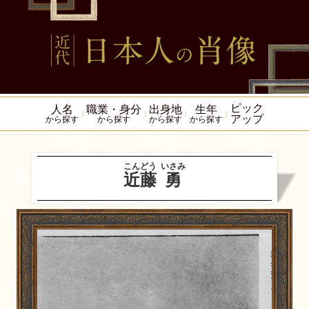
ピック
人名
職業・身分
出身地
生年
アップ
から探す
から探す
から探す
から探す
こんどう
いさみ
近藤
勇