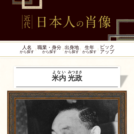
ピック
人名
職業・身分
出身地
生年
アップ
から探す
から探す
から探す
から探す
よない
みつまさ
米内
光政