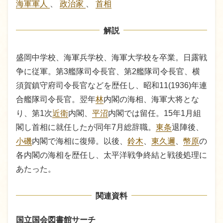
海軍軍人
、
政治家
、
首相
解説
盛岡中学校、海軍兵学校、海軍大学校を卒業。日露戦
争に従軍。第3艦隊司令長官、第2艦隊司令長官、横
須賀鎮守府司令長官などを歴任し、昭和11(1936)年連
合艦隊司令長官。翌年
林
内閣の海相、海軍大将とな
り、第1次
近衛
内閣、
平沼
内閣では留任。15年1月組
閣し首相に就任したが同年7月総辞職。
東条
退陣後、
小磯
内閣で海相に復帰。以後、
鈴木
、
東久邇
、
幣原
の
各内閣の海相を歴任し、太平洋戦争終結と戦後処理に
あたった。
関連資料
国立国会図書館サーチ