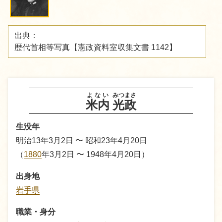
出典：
歴代首相等写真【憲政資料室収集文書 1142】
よない
みつまさ
米内
光政
生没年
明治13年3月2日 〜 昭和23年4月20日
（
1880
年3月2日 〜 1948年4月20日）
出身地
岩手県
職業・身分