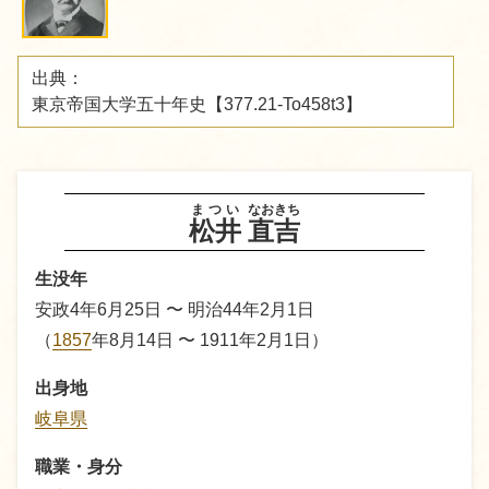
出典：
東京帝国大学五十年史【377.21-To458t3】
まつい
なおきち
松井
直吉
生没年
安政4年6月25日 〜 明治44年2月1日
（
1857
年8月14日 〜 1911年2月1日）
出身地
岐阜県
職業・身分