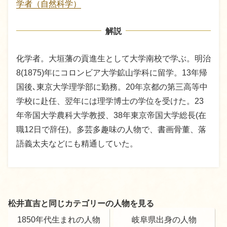
学者（自然科学）
解説
化学者。大垣藩の貢進生として大学南校で学ぶ。明治
8(1875)年にコロンビア大学鉱山学科に留学。13年帰
国後､東京大学理学部に勤務。20年京都の第三高等中
学校に赴任、翌年には理学博士の学位を受けた。23
年帝国大学農科大学教授、38年東京帝国大学総長(在
職12日で辞任)。多芸多趣味の人物で、書画骨董、落
語義太夫などにも精通していた。
松井直吉と同じカテゴリーの人物を見る
1850年代生まれの人物
岐阜県出身の人物