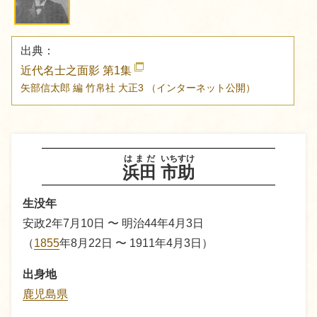
出典：
近代名士之面影 第1集
矢部信太郎 編
竹帛社
大正3
（インターネット公開）
はまだ
いちすけ
浜田
市助
生没年
安政2年7月10日 〜 明治44年4月3日
（
1855
年8月22日 〜 1911年4月3日）
出身地
鹿児島県