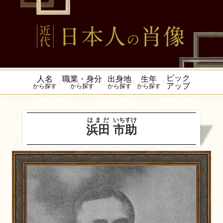
ピック
人名
職業・身分
出身地
生年
アップ
から探す
から探す
から探す
から探す
はまだ
いちすけ
浜田
市助