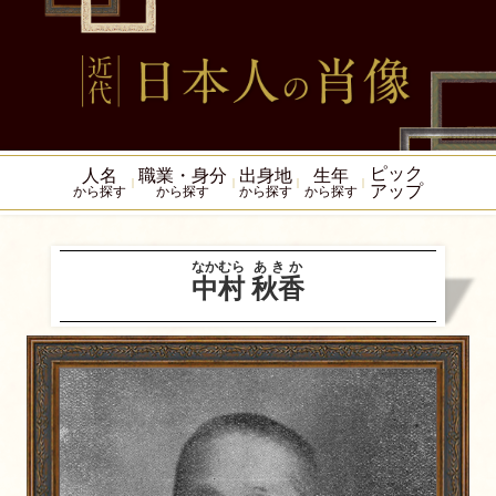
ピック
人名
職業・身分
出身地
生年
アップ
から探す
から探す
から探す
から探す
なかむら
あきか
中村
秋香