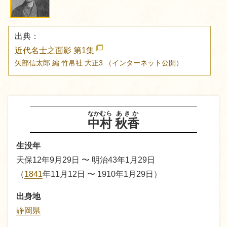
出典：
近代名士之面影 第1集
矢部信太郎 編
竹帛社
大正3
（インターネット公開）
なかむら
あきか
中村
秋香
生没年
天保12年9月29日 〜 明治43年1月29日
（
1841
年11月12日 〜 1910年1月29日）
出身地
静岡県