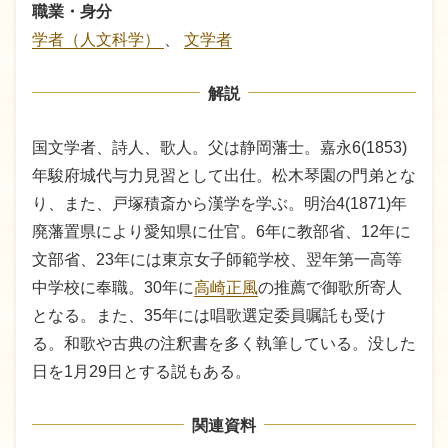
職業・身分
学者（人文科学）
、
文学者
解説
国文学者、詩人、歌人。父は静岡藩士。嘉永6(1853)
年駿府城代与力見習として出仕。松木琴園の門弟とな
り、また、戸塚積斎から漢学を学ぶ。明治4(1871)年
廃藩置県により愛知県に仕官。6年に教部省、12年に
文部省、23年には東京女子師範学校、翌年第一高等
中学校に奉職。30年に
高崎正風
の推薦で御歌所寄人
となる。また、35年には唱歌選定委員嘱託も受け
る。和歌や古典の注釈書を多く執筆している。没した
日を1月29日とする説もある。
関連資料