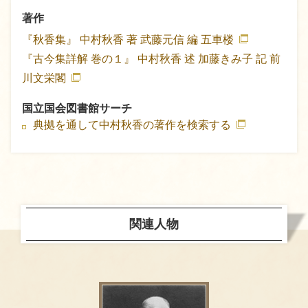
著作
『秋香集』
中村秋香 著
武藤元信 編
五車楼
『古今集詳解 巻の１』
中村秋香 述
加藤きみ子 記
前
川文栄閣
国立国会図書館サーチ
典拠を通して中村秋香の著作を検索する
関連人物