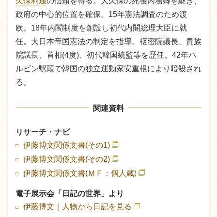
久保利通
の信頼を得る。大久保の死後内務卿を継ぎ、
政府の中心的位置を確保。15年憲法調査のため渡
欧。18年内閣制度を創設し初代内閣総理大臣に就
任。大日本帝国憲法の制定を指導。枢密院議長、貴族
院議長、首相(4度)、初代韓国統監等を歴任。42年ハ
ルビン駅頭で韓国の独立運動家安重根により暗殺され
る。
関連資料
リサーチ・ナビ
伊藤博文関係文書(その1)
伊藤博文関係文書(その2)
伊藤博文関係文書(ＭＦ：個人蔵)
電子展示会「日記の世界」より
伊藤博文｜人物から日記を見る