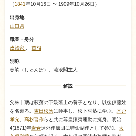
（
1841
年10月16日 〜 1909年10月26日）
出身地
山口県
職業・身分
政治家
、
首相
別称
春畝（しゅんぽ）、滄浪閣主人
解説
父林十蔵は萩藩の下級藩士の養子となり、以後伊藤姓
を名乗る。
吉田松陰
に師事し、松下村塾に学ぶ。
木戸
孝允
、
高杉晋作
らと共に尊皇攘夷運動に挺身。明治
4(1871)年
岩倉
遣外使節団に特命副使として参加。
大