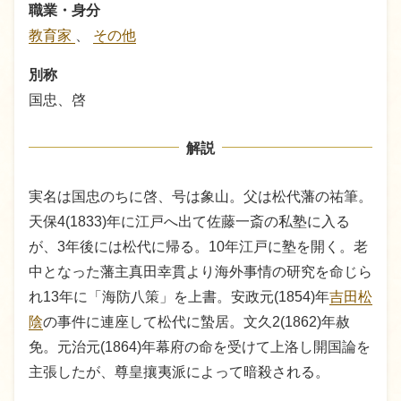
職業・身分
教育家
、
その他
別称
国忠、啓
解説
実名は国忠のちに啓、号は象山。父は松代藩の祐筆。
天保4(1833)年に江戸へ出て佐藤一斎の私塾に入る
が、3年後には松代に帰る。10年江戸に塾を開く。老
中となった藩主真田幸貫より海外事情の研究を命じら
れ13年に「海防八策」を上書。安政元(1854)年
吉田松
陰
の事件に連座して松代に蟄居。文久2(1862)年赦
免。元治元(1864)年幕府の命を受けて上洛し開国論を
主張したが、尊皇攘夷派によって暗殺される。