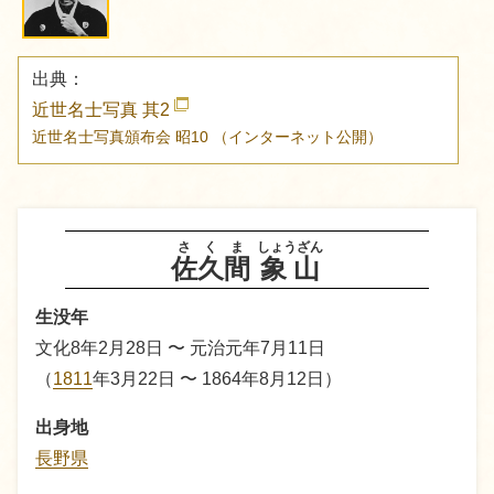
出典：
近世名士写真 其2
近世名士写真頒布会
昭10
（インターネット公開）
さくま
しょうざん
佐久間
象山
生没年
文化8年2月28日 〜 元治元年7月11日
（
1811
年3月22日 〜 1864年8月12日）
出身地
長野県