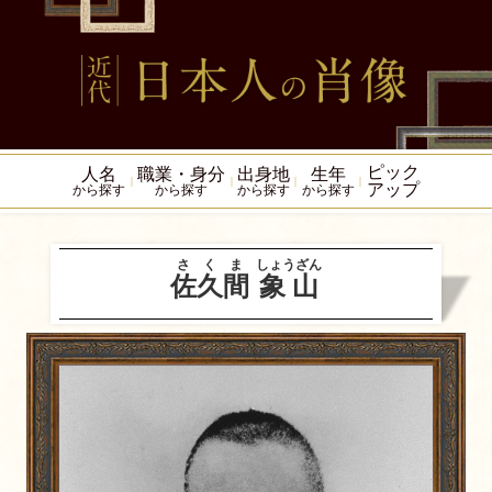
ピック
人名
職業・身分
出身地
生年
アップ
から探す
から探す
から探す
から探す
さくま
しょうざん
佐久間
象山