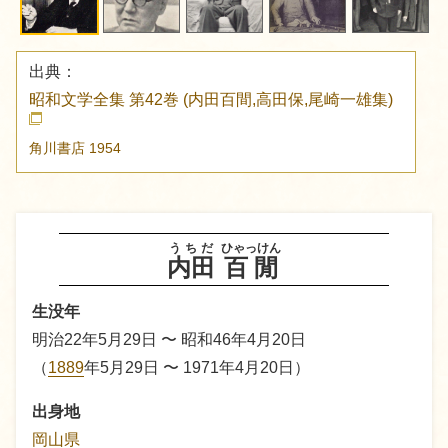
出典：
昭和文学全集 第42巻 (内田百間,高田保,尾崎一雄集)
角川書店
1954
うちだ
ひゃっけん
内田
百閒
生没年
明治22年5月29日 〜 昭和46年4月20日
（
1889
年5月29日 〜 1971年4月20日）
出身地
岡山県