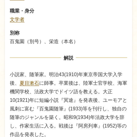
職業・身分
文学者
別称
百鬼園（別号）、栄造（本名）
解説
小説家、随筆家。明治43(1910)年東京帝国大学入学
後、
夏目漱石
に師事。卒業後は、陸軍士官学校、海軍
機関学校、法政大学でドイツ語を教える。大正
10(1921)年に短編小説『冥途』を発表後、ユーモアと
風刺に富む『百鬼園随筆』(1933)等を刊行し、独自の
随筆のジャンルを築く。昭和9(1934)年法政大学を辞
し、作家生活に入る。戦後は『阿房列車』(1952)等の
作品を発表した。