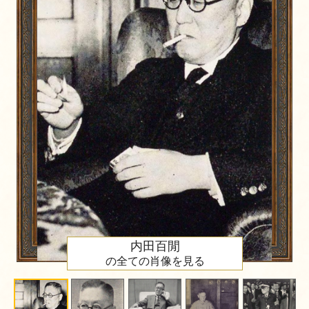
内田百閒
の全ての肖像を見る