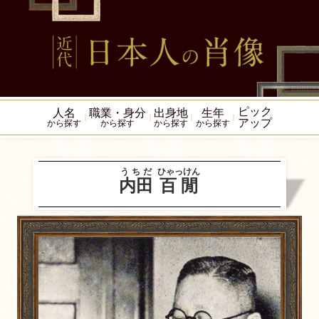
ピック
人名
職業・身分
出身地
生年
アップ
から探す
から探す
から探す
から探す
うちだ
ひゃっけん
内田
百閒