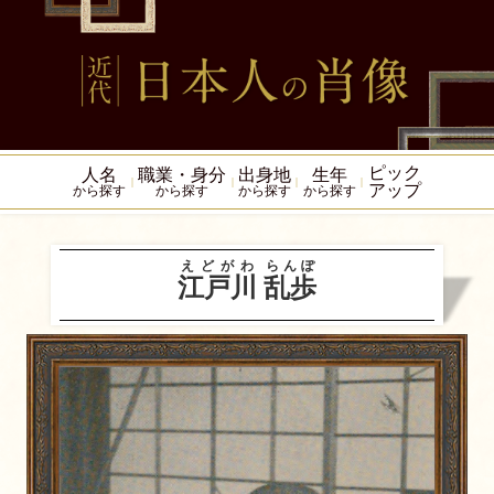
ピック
人名
職業・身分
出身地
生年
アップ
から探す
から探す
から探す
から探す
えどがわ
らんぽ
江戸川
乱歩