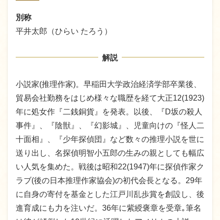
別称
平井太郎（ひらい たろう）
解説
小説家(推理作家)。早稲田大学政治経済学部卒業後、
貿易会社勤務をはじめ様々な職歴を経て大正12(1923)
年に処女作『二銭銅貨』を発表。以後、『D坂の殺人
事件』、『陰獣』、『幻影城』、児童向けの『怪人二
十面相』、『少年探偵団』など数々の推理小説を世に
送り出し、名探偵明智小五郎の生みの親としても幅広
い人気を集めた。戦後は昭和22(1947)年に探偵作家ク
ラブ(後の日本推理作家協会)の初代会長となる。29年
に自身の寄付を基金とした江戸川乱歩賞を創設し、後
進育成にも力を注いだ。36年に紫綬褒章を受章｡筆名