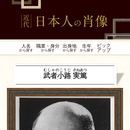
ピック
人名
職業・身分
出身地
生年
アップ
から探す
から探す
から探す
から探す
むしゃのこうじ
さねあつ
武者小路
実篤