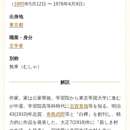
（
1885
年5月12日 〜 1976年4月9日）
出身地
東京都
職業・身分
文学者
別称
無車（むしゃ）
解説
作家。家は公家華族。学習院から東京帝国大学に進む
が中退。学習院高等科時代に
志賀直哉
等を知る。明治
43(1910)年志賀、
有島武郎
等と『白樺』を創刊し、精
力的に作品を発表した。大正7(1918)年に『新しき村