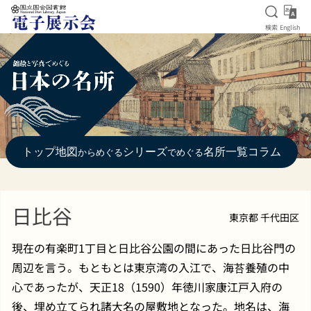
検索を
Eng
検索
English
本文へ移動
トップ
地図
シリーズ
名所一覧
コラム
からめぐる
でめぐる
日比谷
東京都 千代田区
現在の有楽町1丁目と日比谷公園の間にあった日比谷門の
周辺を言う。もともとは東京湾の入江で、海苔養殖の中
心であったが、天正18（1590）年徳川家康江戸入府の
後、埋め立てられ諸大名の屋敷地となった。地名は、海