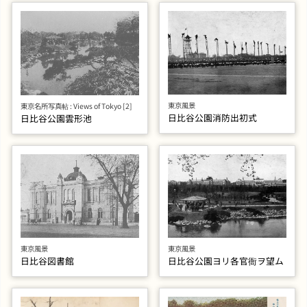
東京風景
東京名所写真帖 : Views of Tokyo [2]
日比谷公園消防出初式
日比谷公園雲形池
東京風景
東京風景
日比谷図書館
日比谷公園ヨリ各官衙ヲ望ム