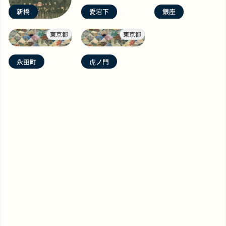
新橋
愛宕下
銀座
東京都
東京都
永田町
虎ノ門