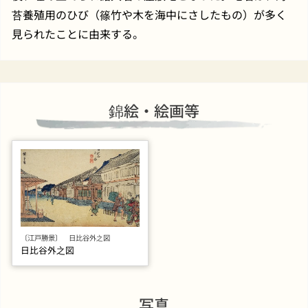
苔養殖用のひび（篠竹や木を海中にさしたもの）が多く
見られたことに由来する。
錦絵・絵画等
〔江戸勝景〕 日比谷外之図
日比谷外之図
写真