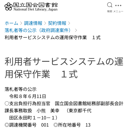
検索を開
メニ
検索
メニュー
本文へ移動
ホーム
調達情報
契約情報
落札者等の公示（政府調達案件）
利用者サービスシステムの運用保守作業 １式
利用者サービスシステムの運
用保守作業 １式
落札者等の公示
令和８年６月11日
○支出負担行為担当官 国立国会図書館総務部副部長会計
課長事務取扱 小熊 美幸 （東京都千代
田区永田町１－10－１）
◎調達機関番号 001 ◎所在地番号 13