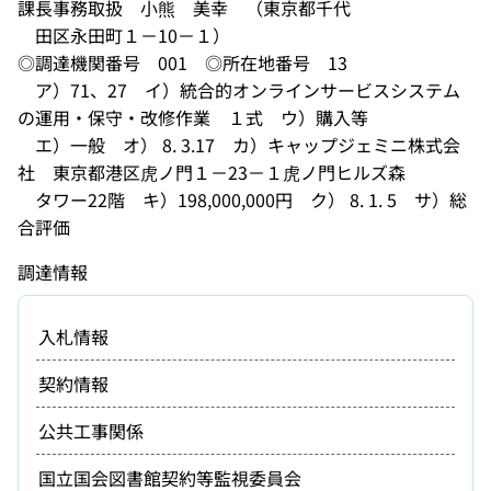
課長事務取扱 小熊 美幸 （東京都千代
田区永田町１－10－１）
◎調達機関番号 001 ◎所在地番号 13
ア）71、27 イ）統合的オンラインサービスシステム
の運用・保守・改修作業 １式 ウ）購入等
エ）一般 オ） 8. 3.17 カ）キャップジェミニ株式会
社 東京都港区虎ノ門１－23－１虎ノ門ヒルズ森
タワー22階 キ）198,000,000円 ク） 8. 1. 5 サ）総
合評価
調達情報
入札情報
契約情報
公共工事関係
国立国会図書館契約等監視委員会