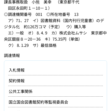
課長事務取扱 小熊 美幸 （東京都千代
田区永田町１－10－１）
◎調達機関番号 001 ◎所在地番号 13
ア）71、27 イ）図書館資料（国内刊行児童書）のデ
ジタル化 約126万コマ（予定） ウ）購入等
エ）一般 オ） 8. 4. 9 カ）株式会社ムサシ 東京都中
央区銀座８－20－36 キ）75.35円（単価）
ク） 8. 1.29 サ）最低価格
調達情報
入札情報
契約情報
公共工事関係
国立国会図書館契約等監視委員会