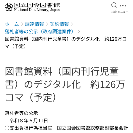
検索を開
メニ
検索
メニュー
本文へ移動
ホーム
調達情報
契約情報
落札者等の公示（政府調達案件）
図書館資料（国内刊行児童書）のデジタル化 約126万コ
マ（予定）
図書館資料（国内刊行児童
書）のデジタル化 約126万
コマ（予定）
落札者等の公示
令和８年６月11日
○支出負担行為担当官 国立国会図書館総務部副部長会計