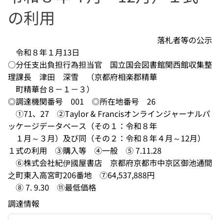
の利用
　　　　　　　　　　　　　　　　　　　落札者等の公示

　令和８年１月13日

○分任支出負担行為担当官　国立国会図書館関西館収集整
理課長　津田　深雪　（京都府相楽郡精華

　町精華台８－１－３）

◎調達機関番号　001　◎所在地番号　26

　①71、27　②Taylor & Francisオンラインジャーナルパ
ッケージデータベース（その１：令和８年

　１月～３月）及び同（その２：令和８年４月～12月）
１式の利用　③購入等　④一般　⑤ 7.11.28

　⑥株式会社紀伊國屋書店　京都府京都市中京区御池通間
之町東入高宮町206番地　⑦64,537,888円

調達情報