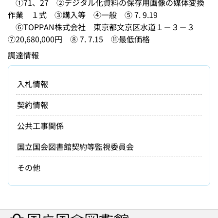
　①71、27　②デジタル化資料の保存用画像の媒体変換
作業　１式　③購入等　④一般　⑤ 7. 9.19

　⑥TOPPAN株式会社　東京都文京区水道１－３－３　
調達情報
入札情報
契約情報
公共工事関係
国立国会図書館契約等監視委員会
その他