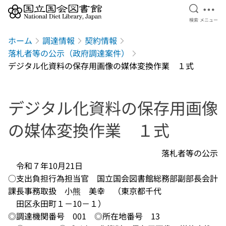
検索を開
メニ
検索
メニュー
本文へ移動
ホーム
調達情報
契約情報
落札者等の公示（政府調達案件）
デジタル化資料の保存用画像の媒体変換作業 １式
デジタル化資料の保存用画像
の媒体変換作業 １式
　　　　　　　　　　　　　　　　　　　落札者等の公示

　令和７年10月21日

○支出負担行為担当官　国立国会図書館総務部副部長会計
課長事務取扱　小熊　美幸　（東京都千代

　田区永田町１－10－１）

◎調達機関番号　001　◎所在地番号　13
