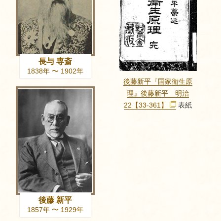
長与 専斎
1838年 〜 1902年
後藤新平『国家衛生原
理』後藤新平 明治
22【33-361】
表紙
後藤 新平
1857年 〜 1929年