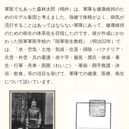
軍医でもあった森林太郎（鴎外）は、軍隊を健康維持のた
めのモデル集団と考えました。強健で体格がよく、病気が
流行することはあってはならない軍隊にあって、健康維持
のための衛生の体系化を目指したのです。彼が作成にかか
わった陸軍軍医学校の『陸軍衛生教程』（明治22年）で
は、「水・空気・土地・気候・住居・掃除・バクテリア・
兵営・外営・兵の看護・赤十字・服装・撰兵・体操・養
生・行軍・舟車・囹圄（れいご）・軍病・開手救護・沐
浴・飲食」等の項目を挙げて、軍隊での健康、医療、衛生
について説いています。