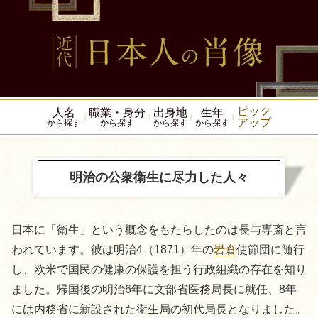
ピック
人名
職業・身分
出身地
生年
アップ
から探す
から探す
から探す
から探す
明治の公衆衛生に尽力した人々
日本に「衛生」という概念をもたらしたのは長与専斎と言
われています。彼は明治4（1871）年の
岩倉
使節団に随行
し、欧米で国民の健康の保護を担う行政組織の存在を知り
ました。帰国後の明治6年に文部省医務局長に就任、8年
には内務省に新設された衛生局の初代局長となりました。