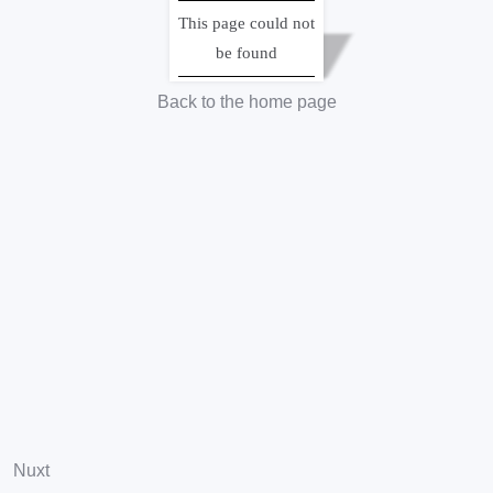
「近代日本人の肖像」は国立国会図書館の電子展示会です。
This page could not
電子展示会の各コンテンツでは、国立国会図書館所蔵の様々な
be found
ユニークな資料について、わかりやすい解説を加え紹介してい
ます。
Back to the home page
サイトポリシー
・
プライバシーポリシー
Copyright © 2004- National Diet Library, Japan. All Rights Reserved.
Nuxt