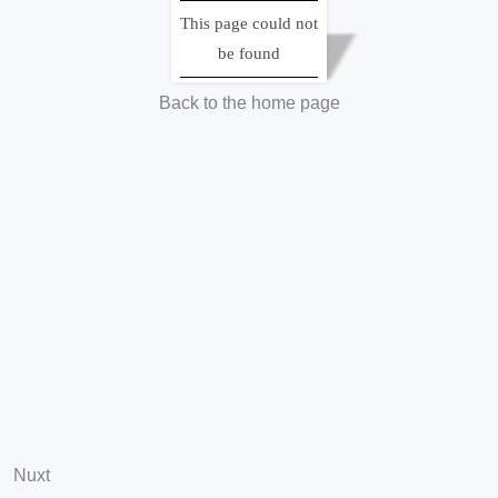
「近代日本人の肖像」は国立国会図書館の電子展示会です。
This page could not
電子展示会の各コンテンツでは、国立国会図書館所蔵の様々な
be found
ユニークな資料について、わかりやすい解説を加え紹介してい
ます。
Back to the home page
サイトポリシー
・
プライバシーポリシー
Copyright © 2004- National Diet Library, Japan. All Rights Reserved.
Nuxt