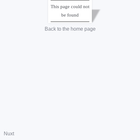
「近代日本人の肖像」は国立国会図書館の電子展示会です。
This page could not
電子展示会の各コンテンツでは、国立国会図書館所蔵の様々な
be found
ユニークな資料について、わかりやすい解説を加え紹介してい
ます。
Back to the home page
サイトポリシー
・
プライバシーポリシー
Copyright © 2004- National Diet Library, Japan. All Rights Reserved.
Nuxt