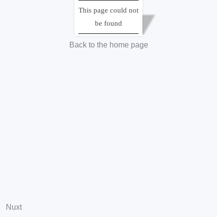
「近代日本人の肖像」は国立国会図書館の電子展示会です。
This page could not
電子展示会の各コンテンツでは、国立国会図書館所蔵の様々な
be found
ユニークな資料について、わかりやすい解説を加え紹介してい
ます。
Back to the home page
サイトポリシー
・
プライバシーポリシー
Copyright © 2004- National Diet Library, Japan. All Rights Reserved.
Nuxt