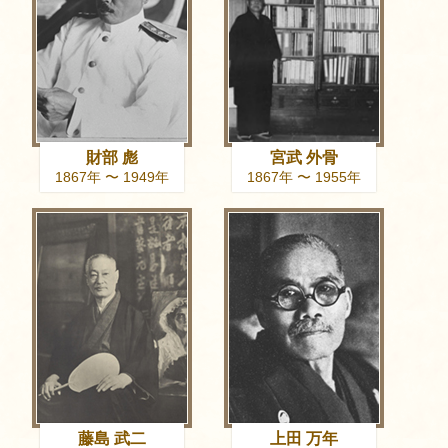
財部 彪
宮武 外骨
1867年 〜 1949年
1867年 〜 1955年
藤島 武二
上田 万年