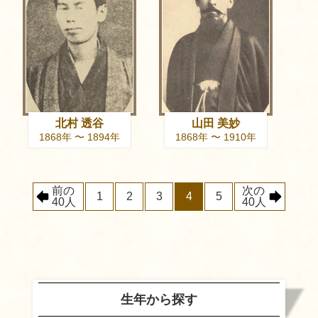
北村 透谷
山田 美妙
1868年 〜 1894年
1868年 〜 1910年
前の
次の
1
2
3
4
5
40人
40人
生年から探す