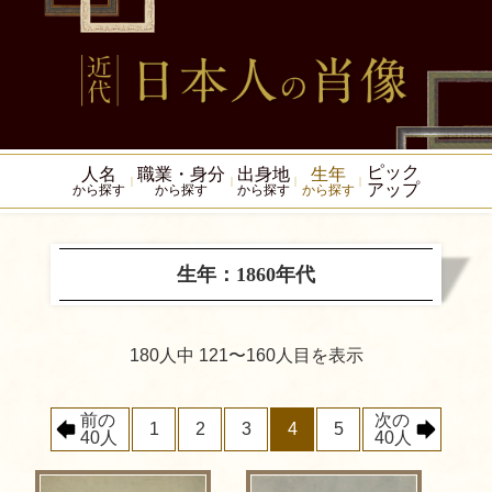
ピック
人名
職業・身分
出身地
生年
アップ
から探す
から探す
から探す
から探す
生年：1860年代
180人中 121〜160人目を表示
前の
次の
1
2
3
4
5
40人
40人