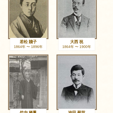
若松 賤子
大西 祝
1864年 〜 1896年
1864年 〜 1900年
竹内 栖鳳
池田 菊苗