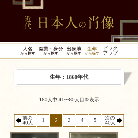
ピック
人名
職業・身分
出身地
生年
アップ
から探す
から探す
から探す
から探す
生年：1860年代
180人中 41〜80人目を表示
前の
次の
1
2
3
4
5
40人
40人