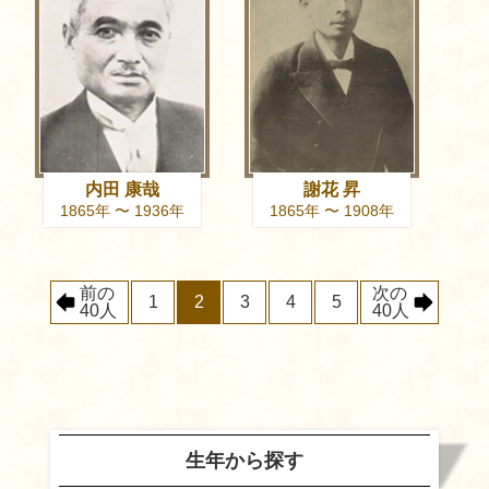
内田 康哉
謝花 昇
1865年 〜 1936年
1865年 〜 1908年
前の
次の
1
2
3
4
5
40人
40人
生年から探す