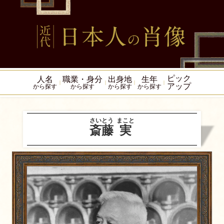
ピック
人名
職業・身分
出身地
生年
アップ
から探す
から探す
から探す
から探す
さいとう
まこと
斎藤
実