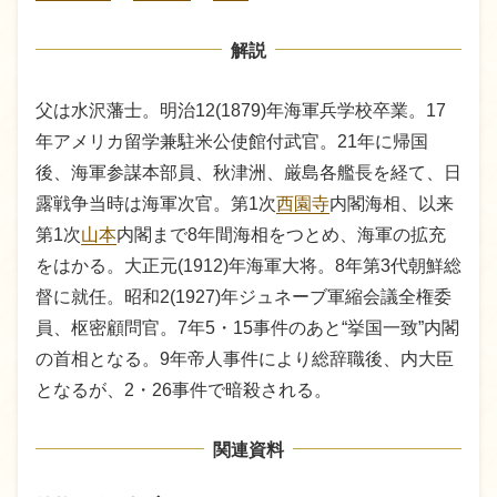
解説
父は水沢藩士。明治12(1879)年海軍兵学校卒業。17
年アメリカ留学兼駐米公使館付武官。21年に帰国
後、海軍参謀本部員、秋津洲、厳島各艦長を経て、日
露戦争当時は海軍次官。第1次
西園寺
内閣海相、以来
第1次
山本
内閣まで8年間海相をつとめ、海軍の拡充
をはかる。大正元(1912)年海軍大将。8年第3代朝鮮総
督に就任。昭和2(1927)年ジュネーブ軍縮会議全権委
員、枢密顧問官。7年5・15事件のあと“挙国一致”内閣
の首相となる。9年帝人事件により総辞職後、内大臣
となるが、2・26事件で暗殺される。
関連資料