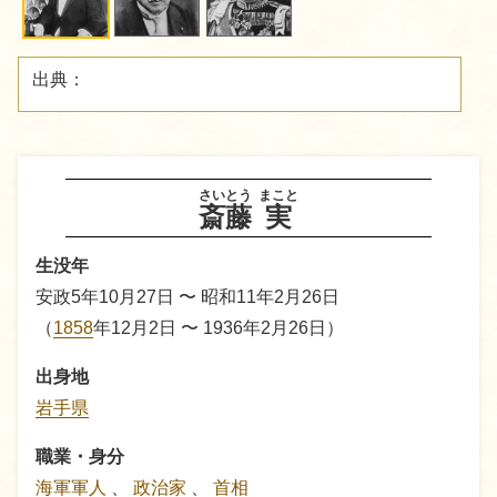
出典：
さいとう
まこと
斎藤
実
生没年
安政5年10月27日 〜 昭和11年2月26日
（
1858
年12月2日 〜 1936年2月26日）
出身地
岩手県
職業・身分
海軍軍人
、
政治家
、
首相