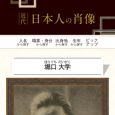
ピック
人名
職業・身分
出身地
生年
アップ
から探す
から探す
から探す
から探す
ほりぐち
だいがく
堀口
大学