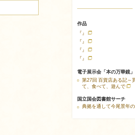
作品
『』
『』
『』
『』
電子展示会「本の万華鏡」
第27回 百貨店ある記～
て、食べて、遊んで
国立国会図書館サーチ
典拠を通して今尾景年