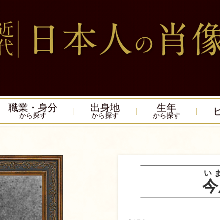
職業・身分
出身地
生年
から探す
から探す
から探す
い
今