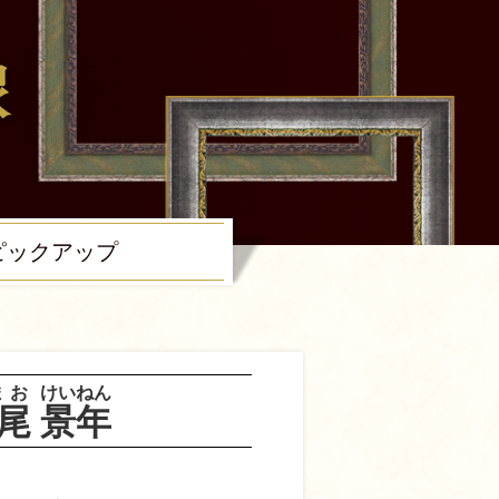
ピック
アップ
まお
けいねん
尾
景年