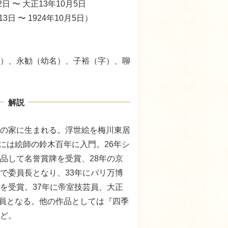
2日 〜 大正13年10月5日
13日 〜 1924年10月5日）
）、永勧（幼名）、子裕（字）、聊
解説
の家に生まれる。浮世絵を梅川東居
年には絵師の鈴木百年に入門。26年シ
品して名誉賞牌を受賞、28年の京
で委員長となり、33年にパリ万博
を受賞。37年に帝室技芸員、大正
院会員となる。他の作品としては『四季
ど。