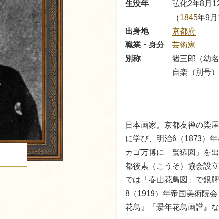
生没年
弘化2年8月1
（
1845
年9月
出身地
京都府
職業・身分
芸術家
別称
猪三郎（幼名
自楽（別号）
日本画家。京都友禅の染屋
に学び、明治6（1873）
カゴ万博に「鷲猿図」を出
る
都後素（こうそ）協会設立
では「春山花鳥図」で銀牌
8（1919）年帝国美術
花鳥』『景年花鳥画譜』な