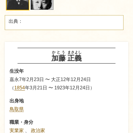
出典：
かとう
まさよし
加藤
正義
生没年
嘉永7年2月23日 〜 大正12年12月24日
（
1854
年3月21日 〜 1923年12月24日）
出身地
鳥取県
職業・身分
実業家
、
政治家