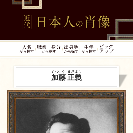
ピック
人名
職業・身分
出身地
生年
アップ
から探す
から探す
から探す
から探す
かとう
まさよし
加藤
正義