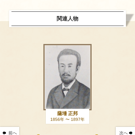
関連人物
薩埵 正邦
1856年 〜 1897年
前へ
次へ