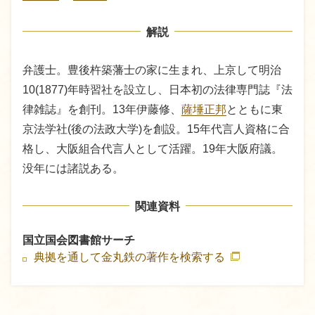
解説
弁護士。豊後杵築藩士の家に生まれ、上京して明治
10(1877)年時習社を設立し、日本初の法律専門誌『法
律雑誌』を創刊。13年伊藤修、
薩埵正邦
とともに東
京法学社(後の法政大学)を創設。15年代言人資格に合
格し、大阪組合代言人として活躍。19年大阪府議。
没年には諸説ある。
関連資料
国立国会図書館サーチ
典拠を通して金丸鉄の著作を検索する