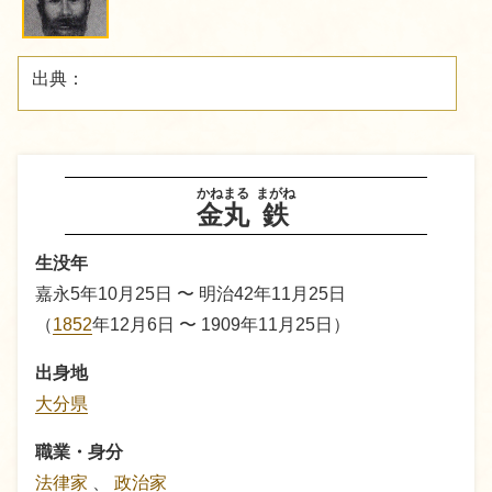
出典：
かねまる
まがね
金丸
鉄
生没年
嘉永5年10月25日 〜 明治42年11月25日
（
1852
年12月6日 〜 1909年11月25日）
出身地
大分県
職業・身分
法律家
、
政治家