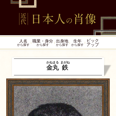
ピック
人名
職業・身分
出身地
生年
アップ
から探す
から探す
から探す
から探す
かねまる
まがね
金丸
鉄