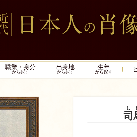
職業・身分
出身地
生年
から探す
から探す
から探す
し
司