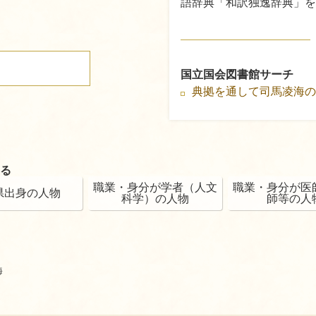
語辞典「和訳独逸辞典」を
国立国会図書館サーチ
典拠を通して司馬凌海
る
職業・身分が学者（人文
職業・身分が医
県出身の人物
科学）の人物
師等の人
海