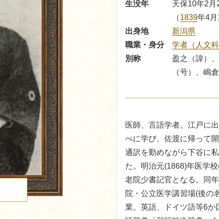
生没年
天保10年2月2
（
1839
年4月
出身地
新潟県
職業・身分
学者（人文
別称
盈之（諱）、
（号）、嶋倉
医師、言語学者。江戸に出
ぺに学び、佐渡に帰って開
通訳を勤めながら下谷に私
た。明治元(1868)年医学
老院少書記官となる。同年
院・公立医学講習場(後の
る
業。英語、ドイツ語等6か