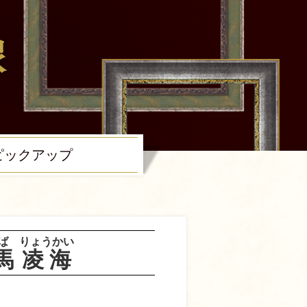
ピック
アップ
ば
りょうかい
馬
凌海