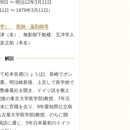
8日 〜 明治12年3月11日
11日 〜 1879年3月11日）
科学）
、
医師・薬剤師等
津（名）、無影樹下船楼、五洋学人
亥之助（本名）
解説
て松本良甫(りょうほ)、長崎でポン
業。明治維新後、上京して医学校で
塾春風社を開き、ドイツ語を教え
校(後の東京大学医学部)教授、7年元
末に官職を去り、9年愛知県公立病
名古屋大学医学部)教授、のちに開
国語に通じ、5年日本最初のドイツ