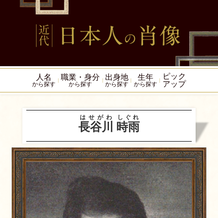
ピック
人名
職業・身分
出身地
生年
アップ
から探す
から探す
から探す
から探す
はせがわ
しぐれ
長谷川
時雨