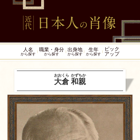
ピック
人名
職業・身分
出身地
生年
アップ
から探す
から探す
から探す
から探す
おおくら
かずちか
大倉
和親