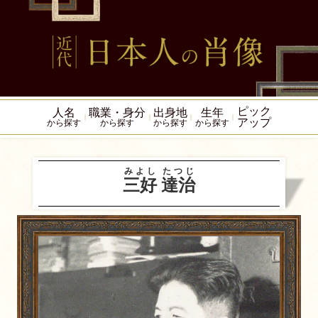
ピック
人名
職業・身分
出身地
生年
アップ
から探す
から探す
から探す
から探す
みよし
たつじ
三好
達治