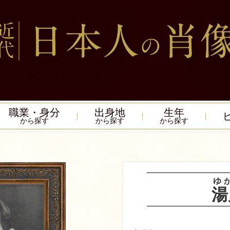
職業・身分
出身地
生年
から探す
から探す
から探す
ゆ
湯