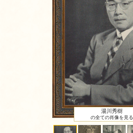
湯川秀樹
の全ての肖像を見