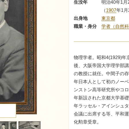
生没年
明治40年1月
（
1907
年1月
出身地
東京都
職業・身分
学者（自然科
物理学者。昭和4(1929
後、大阪帝国大学理学部講
の教授に就任。中間子の存
年日本人として初のノーベ
ンストン高等研究所やコロ
年新設された京都大学基礎
年ラッセル・アインシュタ
る
会議に出席する等、平和運
化勲章受章。