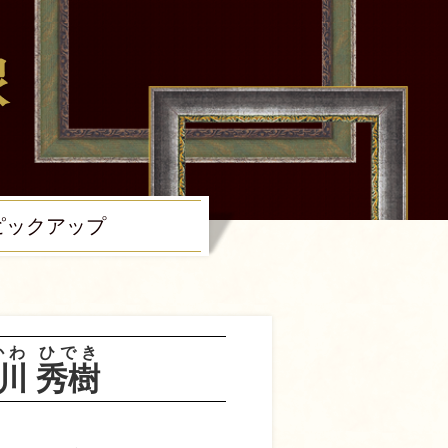
ピック
アップ
かわ
ひでき
川
秀樹