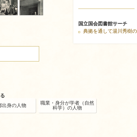
国立国会図書館サーチ
典拠を通して湯川秀樹
る
職業・身分が学者（自然
都出身の人物
科学）の人物