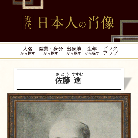
ピック
人名
職業・身分
出身地
生年
アップ
から探す
から探す
から探す
から探す
さとう
すすむ
佐藤
進