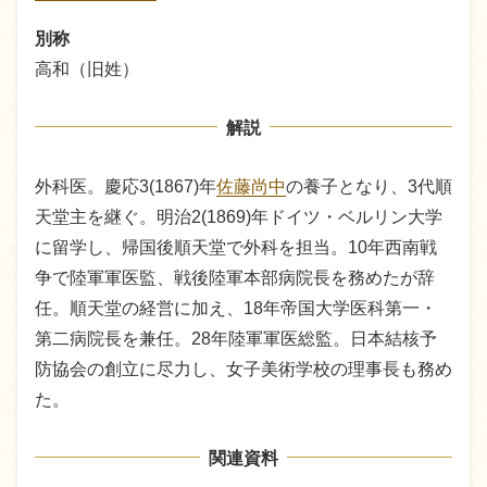
別称
高和（旧姓）
解説
外科医。慶応3(1867)年
佐藤尚中
の養子となり、3代順
天堂主を継ぐ。明治2(1869)年ドイツ・ベルリン大学
に留学し、帰国後順天堂で外科を担当。10年西南戦
争で陸軍軍医監、戦後陸軍本部病院長を務めたが辞
任。順天堂の経営に加え、18年帝国大学医科第一・
第二病院長を兼任。28年陸軍軍医総監。日本結核予
防協会の創立に尽力し、女子美術学校の理事長も務め
た。
関連資料